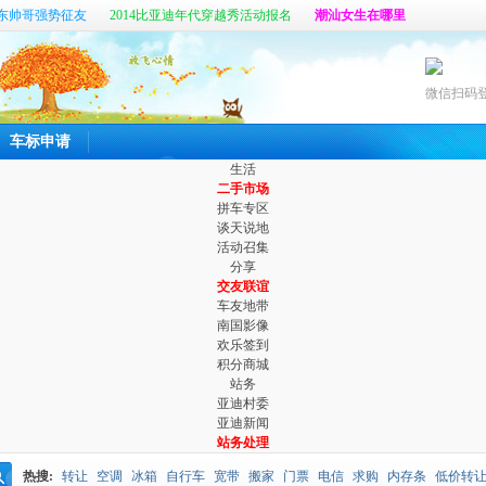
东帅哥强势征友
2014比亚迪年代穿越秀活动报名
潮汕女生在哪里
帖
真心寻找那个她
六百公里最新客户端开放体验啦
微信扫码
车标申请
生活
二手市场
拼车专区
谈天说地
活动召集
分享
交友联谊
车友地带
南国影像
欢乐签到
积分商城
站务
亚迪村委
亚迪新闻
站务处理
热搜:
转让
空调
冰箱
自行车
宽带
搬家
门票
电信
求购
内存条
低价转