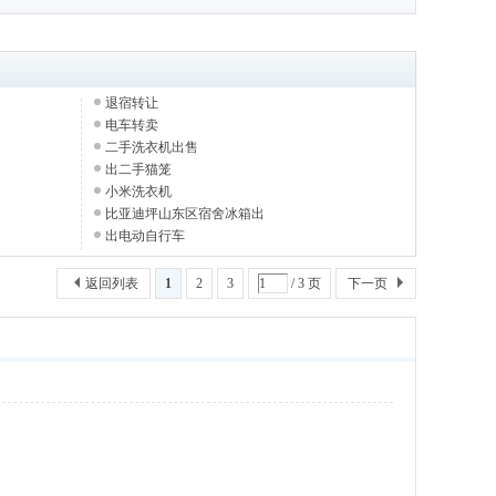
退宿转让
电车转卖
二手洗衣机出售
出二手猫笼
小米洗衣机
比亚迪坪山东区宿舍冰箱出
出电动自行车
返回列表
1
2
3
/ 3 页
下一页