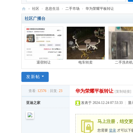
»
社区
›
息息生活
›
二手市场
›
华为荣耀平板转让
六
社区广播台
百
公
里
-
比
退宿转让
电车转卖
二手洗衣机
亚
发新帖
迪
员
华为荣耀平板转让
查看:
12576
|
回复:
23
[复制链接]
工
亚迪之家
发表于 2024-12-24 07:53:33
|
显
网
马上注册，结交更
您需要
登录
才可以下