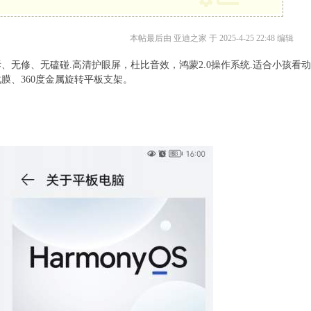
本帖最后由 亚迪之家 于 2025-4-25 22:48 编辑
拆、无修、无磕碰.高清护眼屏，杜比音效，鸿蒙2.0操作系统.适合小孩看
化膜、360度金属旋转平板支架。