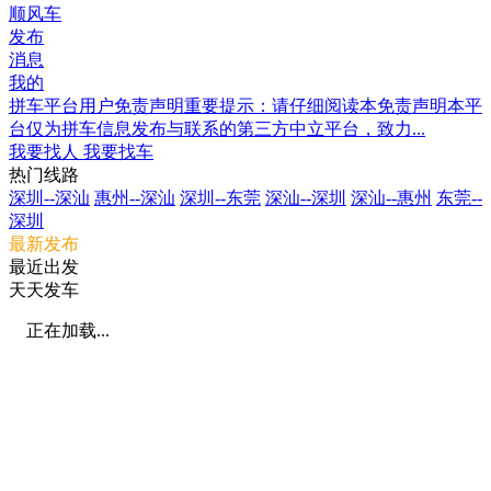
顺风车
发布
消息
我的
拼车平台用户免责声明重要提示：请仔细阅读本免责声明本平
台仅为拼车信息发布与联系的第三方中立平台，致力...
我要找人
我要找车
热门线路
深圳--深汕
惠州--深汕
深圳--东莞
深汕--深圳
深汕--惠州
东莞--
深圳
最新发布
最近出发
天天发车
正在加载...