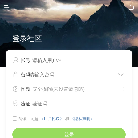


登录社区
帐号

密码


问题
安全提问(未设置请忽略)


验证

阅读并同意
《用户协议》
和
《隐私声明》

登录